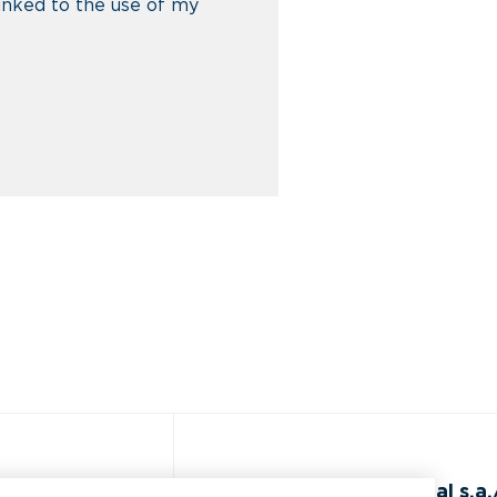
linked to the use of my
クセスする
BEAL International s.a./