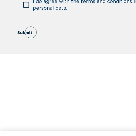
I do agree with the terms and conditions 
personal data.
Submit
その他のサイト
すばやくア