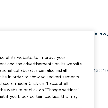
クセスする
BEAL International s.a./
Rue du Tronquoy, 8
5380 Fernelmont
use of its website, to improve your
Belgique
tent and the advertisements on its website
tional collaborates can also install
付加価値税:
BE0414.592.15
bsite in order to show you advertisements
+32 81 83 57 57
social media. Click on "I accept all
the website or click on “Change settings”
info@beal.be
t if you block certain cookies, this may