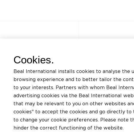
その他のサイト
すばやくア
Cookies.
よくある質問
Beal International installs cookies to analyse the 
Jobs
browsing experience and to better tailor the con
Contact
to your interests. Partners with whom Beal Interna
advertising cookies via the Beal International we
プライバシーポリシー
that may be relevant to you on other websites and 
BEALサイト利用規約
cookies" to accept the cookies and go directly to 
クッキーチャート
to change your cookie preferences. Please note tha
hinder the correct functioning of the website.
一般条件