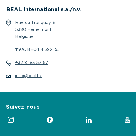
BEAL International s.a./n.v.
Rue du Tronquoy, 8
5380 Fernelmont
Belgique
TVA:
BE0414.592.153
+32 81 83 57 57
info@beal.be
Suivez-nous