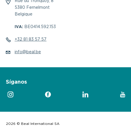
Rue du Tronquoy, 8
5380 Fernelmont
Belgique
IVA:
BE0414.592.153
+32 81 83 57 57
info@beal.be
Síganos
2026 © Beal International SA