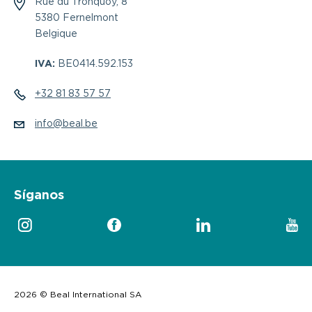
Rue du Tronquoy, 8
5380 Fernelmont
Belgique
IVA:
BE0414.592.153
+32 81 83 57 57
info@beal.be
Síganos
2026 © Beal International SA