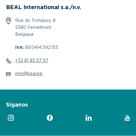
BEAL International s.a./n.v.
Rue du Tronquoy, 8
5380 Fernelmont
Belgique
IVA:
BE0414.592.153
+32 81 83 57 57
info@beal.be
Síganos