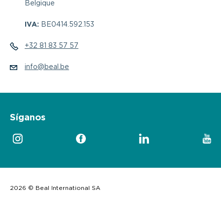
Belgique
IVA:
BE0414.592.153
+32 81 83 57 57
info@beal.be
Síganos
2026 © Beal International SA