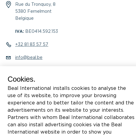
Rue du Tronquoy, 8
5380 Fernelmont
Belgique
IVA:
BE0414.592.153
+32 81 83 57 57
info@beal.be
Cookies.
Beal International installs cookies to analyse the
Síganos
use of its website, to improve your browsing
experience and to better tailor the content and the
advertisements on its website to your interests.
Partners with whom Beal International collaborates
can also install advertising cookies via the Beal
International website in order to show you
2026 © Beal International SA