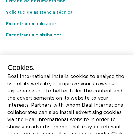
Listado de documentación
Emiratos Árabes Unidos
Bosnia y Herzegovina
Solicitud de asistencia técnica
Eritrea
Encontrar un aplicador
Botswana
Eslovaquia
Encontrar un distribuidor
Brasil
Eslovenia
Brunei Darussalam
España
BEAL International s.a./n.v.
Bulgaria
Cookies.
Estados Unidos
Rue du Tronquoy, 8
Beal International installs cookies to analyse the
Burkina Faso
Estonia
5380 Fernelmont
use of its website, to improve your browsing
Belgique
Burundi
experience and to better tailor the content and
Eswatini
the advertisements on its website to your
IVA:
BE0414.592.153
Bégica
interests. Partners with whom Beal International
Etiopía
collaborates can also install advertising cookies
+32 81 83 57 57
Cabo Verde
Fiji
via the Beal International website in order to
info@beal.be
show you advertisements that may be relevant
Camboya
Filipinas