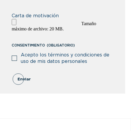
Antigua y Barbuda
Chad
Carta de motivación
Antártida
Chile
Tamaño
máximo de archivo: 20 MB.
Arabia Saudita
China
Argelia
CONSENTIMIENTO
(OBLIGATORIO)
Chipre
Acepto los términos y condiciones de
Argentina
Colombia
uso de mis datos personales
Armenia
Comoras
Enviar
Aruba
Congo
Australia
Congo, República Democrática del
Austria
Costa Rica
Azerbaiyán
Costa de Marfil