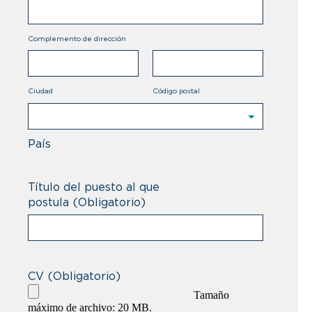
Brasil
Complemento de dirección
Brunei Darussalam
Bulgaria
Ciudad
Código postal
Burkina Faso
País
Afghanistán
Burundi
Albania
Bégica
Título del puesto al que
postula
(Obligatorio)
Alemania
Cabo Verde
Andorra
Camboya
Angola
Camerún
CV
(Obligatorio)
Tamaño
Anguilla
Canada
máximo de archivo: 20 MB.