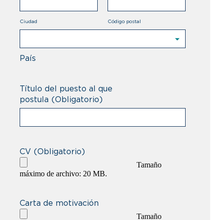
Ciudad
Código postal
País
Afghanistán
Albania
Título del puesto al que
postula
(Obligatorio)
Alemania
Andorra
Angola
CV
(Obligatorio)
Tamaño
Anguilla
máximo de archivo: 20 MB.
Antigua y Barbuda
Carta de motivación
Antártida
Tamaño