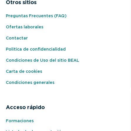
Otros sitios
Bahamas
Croacia
Bangladesh
Preguntas Frecuentes (FAQ)
Cuba
Ofertas laborales
Barbados
Curazao
Contactar
Baréin
Czechia
Politica de confidencialidad
Belice
Dinamarca
Condiciones de Uso del sitio BEAL
Benin
Djibouti
Carta de cookies
Bermuda
Dominica
Condiciones generales
Bhután
Ecuador
Bielorusia
Egipto
Acceso rápido
Bolivia
El Salvador
Formaciones
Bonaire, San Eustaquio y Saba