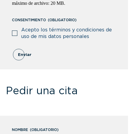
máximo de archivo: 20 MB.
Arabia Saudita
Argelia
CONSENTIMIENTO
(OBLIGATORIO)
Acepto los términos y condiciones de
Argentina
uso de mis datos personales
Armenia
Enviar
Aruba
Australia
Austria
Pedir una cita
Azerbaiyán
Bahamas
Bangladesh
NOMBRE
(OBLIGATORIO)