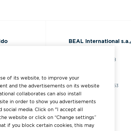
ido
BEAL International s.a./
Rue du Tronquoy, 8
5380 Fernelmont
ocumentación
Belgique
use of its website, to improve your
sistencia técnica
tent and the advertisements on its website
IVA:
BE0414.592.153
tional collaborates can also install
plicador
+32 81 83 57 57
bsite in order to show you advertisements
istribuidor
social media. Click on "I accept all
info@beal.be
the website or click on “Change settings”
t if you block certain cookies, this may