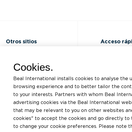
Otros sitios
Acceso ráp
Preguntas Frecuentes (FAQ)
Formaciones
Cookies.
Ofertas laborales
Listado de d
Beal International installs cookies to analyse the 
Contactar
Solicitud de a
browsing experience and to better tailor the con
to your interests. Partners with whom Beal Interna
Politica de confidencialidad
Encontrar un a
advertising cookies via the Beal International we
Condiciones de Uso del sitio
Encontrar un d
that may be relevant to you on other websites and 
BEAL
cookies" to accept the cookies and go directly to 
Carta de cookies
to change your cookie preferences. Please note tha