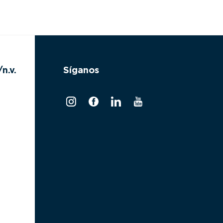
n.v.
Síganos