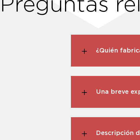
Preguntas re
¿Quién fabric
Una breve exp
Descripción d