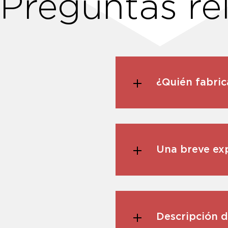
Preguntas re
¿Quién fabric
Una breve exp
Descripción d