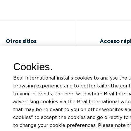
Otros sitios
Acceso ráp
Preguntas Frecuentes (FAQ)
Formaciones
Cookies.
Ofertas laborales
Listado de d
Beal International installs cookies to analyse the 
Contactar
Solicitud de a
browsing experience and to better tailor the con
to your interests. Partners with whom Beal Interna
Politica de confidencialidad
Encontrar un a
advertising cookies via the Beal International we
Condiciones de Uso del sitio
Encontrar un d
that may be relevant to you on other websites and 
BEAL
cookies" to accept the cookies and go directly to 
Carta de cookies
to change your cookie preferences. Please note tha