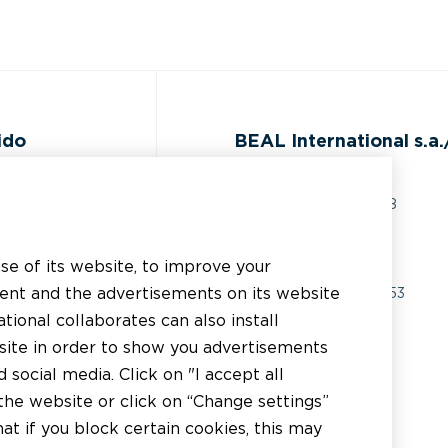
ido
BEAL International s.a./
Rue du Tronquoy, 8
5380 Fernelmont
ocumentación
Belgique
use of its website, to improve your
sistencia técnica
tent and the advertisements on its website
IVA:
BE0414.592.153
tional collaborates can also install
plicador
+32 81 83 57 57
bsite in order to show you advertisements
istribuidor
social media. Click on "I accept all
info@beal.be
the website or click on “Change settings”
t if you block certain cookies, this may