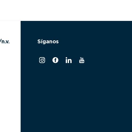
n.v.
Síganos