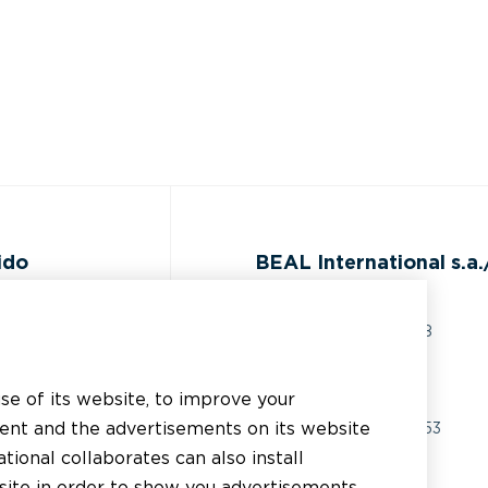
ido
BEAL International s.a./
Rue du Tronquoy, 8
5380 Fernelmont
ocumentación
Belgique
use of its website, to improve your
sistencia técnica
tent and the advertisements on its website
IVA:
BE0414.592.153
tional collaborates can also install
plicador
+32 81 83 57 57