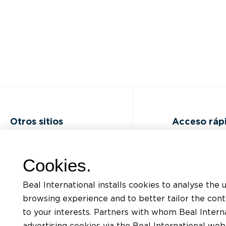
Otros sitios
Acceso ráp
Preguntas Frecuentes (FAQ)
Formaciones
Cookies.
Ofertas laborales
Listado de d
Beal International installs cookies to analyse the 
Contactar
Solicitud de a
browsing experience and to better tailor the con
to your interests. Partners with whom Beal Interna
Politica de confidencialidad
Encontrar un a