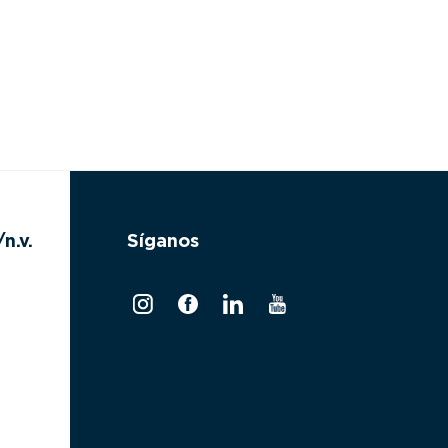
n.v.
Síganos