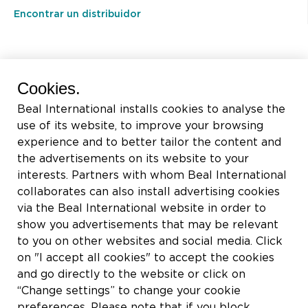
Encontrar un distribuidor
BEAL International s.a./n.v.
Cookies.
Rue du Tronquoy, 8
Beal International installs cookies to analyse the
5380 Fernelmont
use of its website, to improve your browsing
Belgique
experience and to better tailor the content and
the advertisements on its website to your
IVA:
BE0414.592.153
interests. Partners with whom Beal International
collaborates can also install advertising cookies
+32 81 83 57 57
via the Beal International website in order to
info@beal.be
show you advertisements that may be relevant
to you on other websites and social media. Click
on "I accept all cookies" to accept the cookies
and go directly to the website or click on
“Change settings” to change your cookie
Síganos
preferences. Please note that if you block