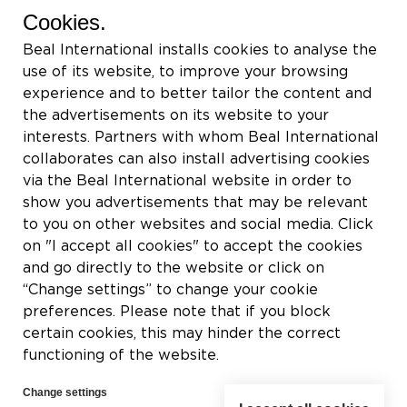
BEAL International s.a./n.v.
Cookies.
Rue du Tronquoy, 8
Beal International installs cookies to analyse the
5380 Fernelmont
use of its website, to improve your browsing
Belgique
experience and to better tailor the content and
the advertisements on its website to your
IVA:
BE0414.592.153
interests. Partners with whom Beal International
collaborates can also install advertising cookies
+32 81 83 57 57
via the Beal International website in order to
info@beal.be
show you advertisements that may be relevant
to you on other websites and social media. Click
on "I accept all cookies" to accept the cookies
and go directly to the website or click on
“Change settings” to change your cookie
Síganos
preferences. Please note that if you block
certain cookies, this may hinder the correct
functioning of the website.
Change settings