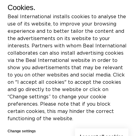
BEAL International s.a./n.v.
Cookies.
Rue du Tronquoy, 8
Beal International installs cookies to analyse the
5380 Fernelmont
use of its website, to improve your browsing
Belgique
experience and to better tailor the content and
the advertisements on its website to your
IVA:
BE0414.592.153
interests. Partners with whom Beal International
collaborates can also install advertising cookies
+32 81 83 57 57
via the Beal International website in order to
info@beal.be
show you advertisements that may be relevant
to you on other websites and social media. Click
on "I accept all cookies" to accept the cookies
and go directly to the website or click on
“Change settings” to change your cookie
Síganos
preferences. Please note that if you block
certain cookies, this may hinder the correct
functioning of the website.
Change settings