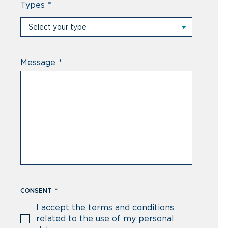
Types
*
Select your type
Select your type
Professional
Message
*
Private individual
Prescriber
Distributor
Other
CONSENT
*
I accept the terms and conditions
related to the use of my personal