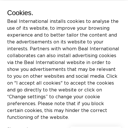
BEAL International s.a./n.v.
Cookies.
Rue du Tronquoy, 8
Beal International installs cookies to analyse the
5380 Fernelmont
use of its website, to improve your browsing
Belgique
experience and to better tailor the content and
the advertisements on its website to your
付加価値税:
BE0414.592.153
interests. Partners with whom Beal International
collaborates can also install advertising cookies
+32 81 83 57 57
via the Beal International website in order to
info@beal.be
show you advertisements that may be relevant
to you on other websites and social media. Click
on "I accept all cookies" to accept the cookies
and go directly to the website or click on
“Change settings” to change your cookie
私たちをフォローしてください
preferences. Please note that if you block
certain cookies, this may hinder the correct
functioning of the website.