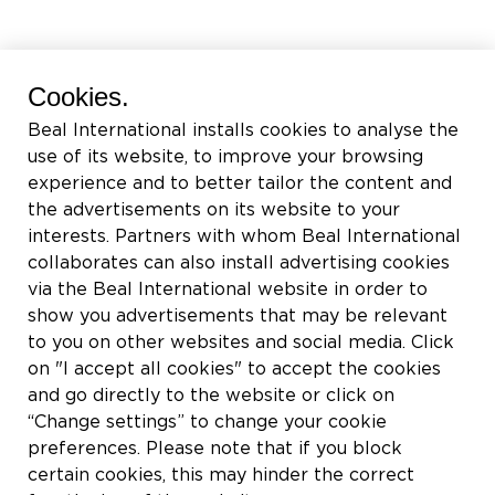
BEAL International s.a./n.v.
Cookies.
Rue du Tronquoy, 8
Beal International installs cookies to analyse the
5380 Fernelmont
use of its website, to improve your browsing
Belgique
experience and to better tailor the content and
the advertisements on its website to your
付加価値税:
BE0414.592.153
interests. Partners with whom Beal International
collaborates can also install advertising cookies
+32 81 83 57 57
via the Beal International website in order to
info@beal.be
show you advertisements that may be relevant
to you on other websites and social media. Click
on "I accept all cookies" to accept the cookies
and go directly to the website or click on
“Change settings” to change your cookie
私たちをフォローしてください
preferences. Please note that if you block
certain cookies, this may hinder the correct