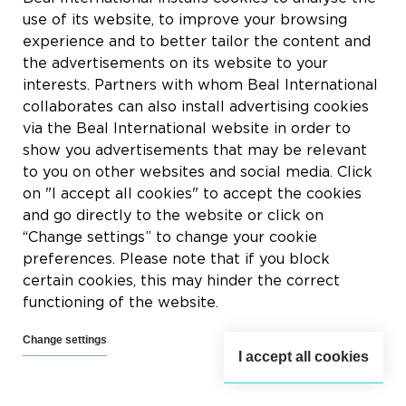
use of its website, to improve your browsing
experience and to better tailor the content and
the advertisements on its website to your
interests. Partners with whom Beal International
その他のサイト
collaborates can also install advertising cookies
via the Beal International website in order to
よくある質問
show you advertisements that may be relevant
Jobs
to you on other websites and social media. Click
on "I accept all cookies" to accept the cookies
Contact
and go directly to the website or click on
“Change settings” to change your cookie
プライバシーポリシー
preferences. Please note that if you block
BEALサイト利用規約
certain cookies, this may hinder the correct
functioning of the website.
クッキーチャート
Change settings
一般条件
I accept all cookies