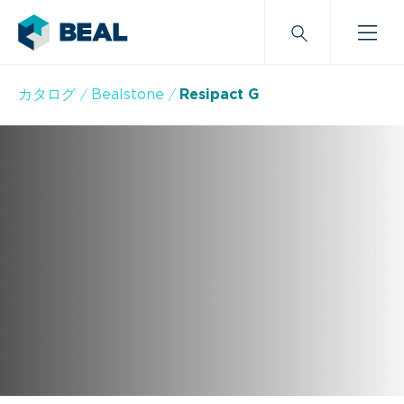
カタログ
Bealstone
Resipact G