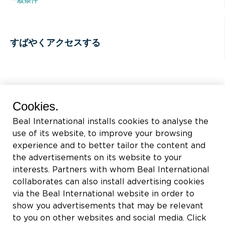
一般条件
すばやくアクセスする
BEAL International s.a./n.v.
Cookies.
Rue du Tronquoy, 8
Beal International installs cookies to analyse the
5380 Fernelmont
use of its website, to improve your browsing
Belgique
experience and to better tailor the content and
the advertisements on its website to your
付加価値税:
BE0414.592.153
interests. Partners with whom Beal International
collaborates can also install advertising cookies
+32 81 83 57 57
via the Beal International website in order to
info@beal.be
show you advertisements that may be relevant
to you on other websites and social media. Click