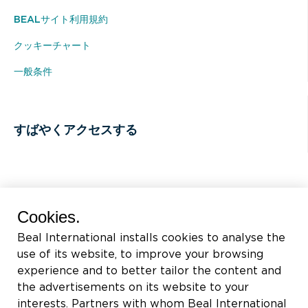
BEALサイト利用規約
クッキーチャート
一般条件
すばやくアクセスする
BEAL International s.a./n.v.
Cookies.
Rue du Tronquoy, 8
Beal International installs cookies to analyse the
5380 Fernelmont
use of its website, to improve your browsing
Belgique
experience and to better tailor the content and
the advertisements on its website to your
付加価値税:
BE0414.592.153
interests. Partners with whom Beal International