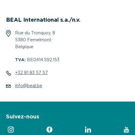
BEAL International s.a./n.v.
Rue du Tronquoy, 8
5380 Fernelmont
Belgique
TVA:
BE0414.592.153
+32 81 83 57 57
info@beal.be
Suivez-nous