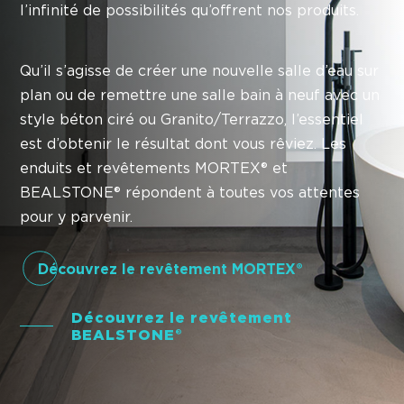
l’infinité de possibilités qu’offrent nos produits.
Qu’il s’agisse de créer une nouvelle salle d’eau sur
plan ou
de remettre une salle bain à neuf avec un
style béton ciré ou Granito/Terrazzo,
l’essentiel
est d’obtenir le résultat dont vous rêviez.
Les
enduits et revêtements MORTEX® et
BEALSTONE®
répondent à toutes vos attentes
pour y parvenir.
Découvrez le revêtement MORTEX®
Découvrez le revêtement
BEALSTONE®