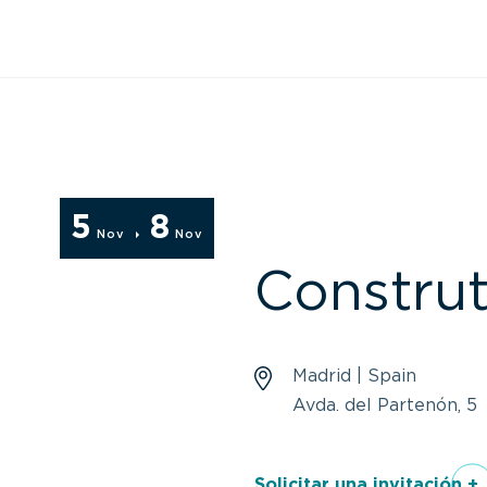
5
8
Nov
Nov
Constru
Madrid | Spain
Avda. del Partenón, 5
Solicitar una invitación +