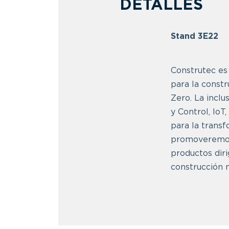
DETALLES
Stand 3E22
Construtec es 
para la constr
Zero. La inclu
y Control, IoT
para la transf
promoveremos 
productos diri
construcción m