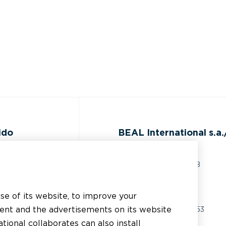
ido
BEAL International s.a./
Rue du Tronquoy, 8
5380 Fernelmont
ocumentación
Belgique
use of its website, to improve your
sistencia técnica
tent and the advertisements on its website
IVA:
BE0414.592.153
tional collaborates can also install
plicador