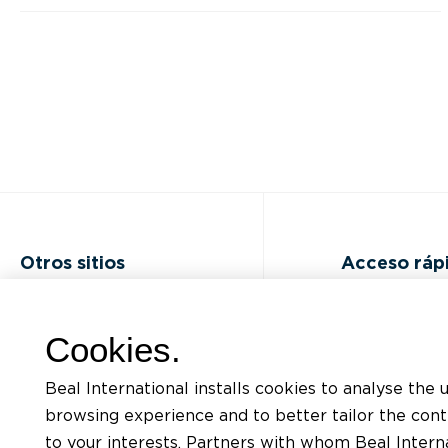
Otros sitios
Acceso ráp
Preguntas Frecuentes (FAQ)
Formaciones
Cookies.
Ofertas laborales
Listado de d
Beal International installs cookies to analyse the 
Contactar
Solicitud de a
browsing experience and to better tailor the con
to your interests. Partners with whom Beal Interna
Politica de confidencialidad
Encontrar un a