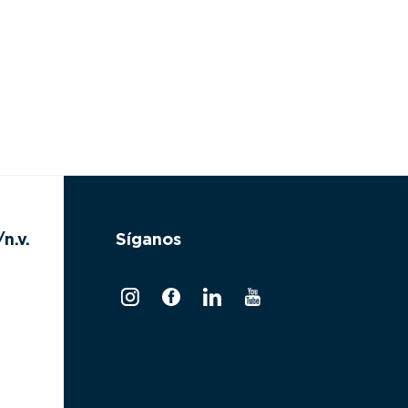
n.v.
Síganos