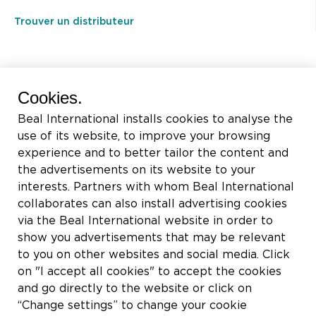
Trouver un distributeur
BEAL International s.a./n.v.
Cookies.
Rue du Tronquoy, 8
Beal International installs cookies to analyse the
5380 Fernelmont
use of its website, to improve your browsing
Belgique
experience and to better tailor the content and
the advertisements on its website to your
TVA:
BE0414.592.153
interests. Partners with whom Beal International
collaborates can also install advertising cookies
+32 81 83 57 57
via the Beal International website in order to
info@beal.be
show you advertisements that may be relevant
to you on other websites and social media. Click
on "I accept all cookies" to accept the cookies
and go directly to the website or click on
“Change settings” to change your cookie
Suivez-nous