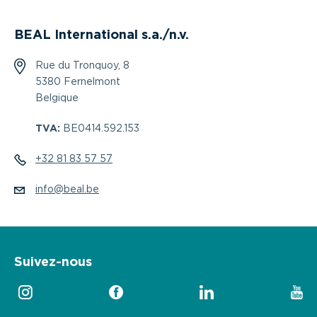
BEAL International s.a./n.v.
Rue du Tronquoy, 8
5380 Fernelmont
Belgique
TVA:
BE0414.592.153
+32 81 83 57 57
info@beal.be
Suivez-nous