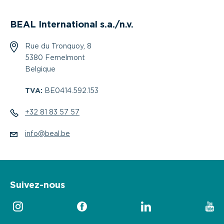
BEAL International s.a./n.v.
Rue du Tronquoy, 8
5380 Fernelmont
Belgique
TVA:
BE0414.592.153
+32 81 83 57 57
info@beal.be
Suivez-nous