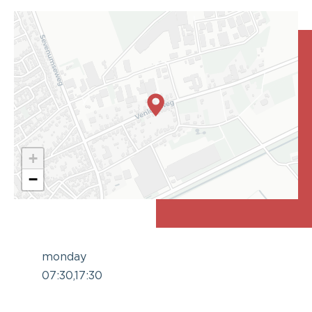
+
−
monday
07:30,17:30