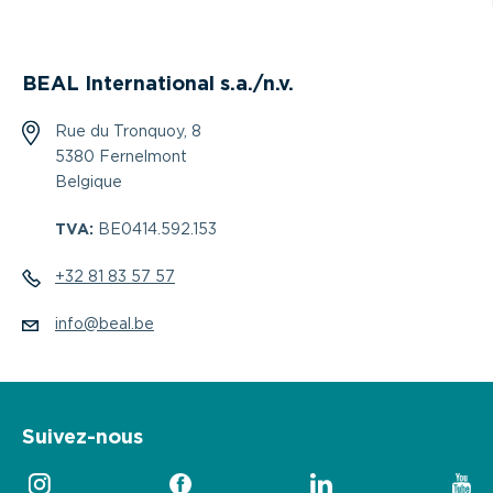
BEAL International s.a./n.v.
Rue du Tronquoy, 8
5380 Fernelmont
Belgique
TVA:
BE0414.592.153
+32 81 83 57 57
info@beal.be
Suivez-nous