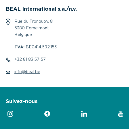
BEAL International s.a./n.v.
Rue du Tronquoy, 8
5380 Fernelmont
Belgique
TVA:
BE0414.592.153
+32 81 83 57 57
info@beal.be
Suivez-nous