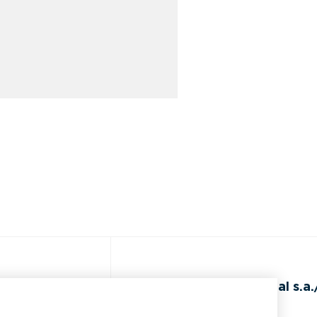
de
BEAL International s.a./