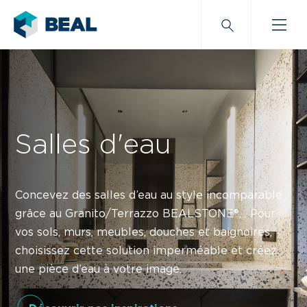
Salles d'eau
Concevez des salles d’eau au style incomparable
grâce
au Granito/Terrazzo BEALSTONE®,
. Pour
vos sols, murs, meubles, douches et baignoires,
choisissez cette solution imperméable et créez
une pièce d’eau à votre image.