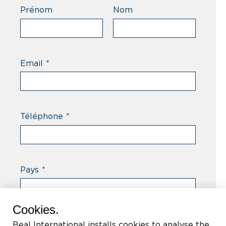
Prénom
Nom
Email
*
Téléphone
*
Pays
*
Cookies.
Types
*
Beal International installs cookies to analyse the