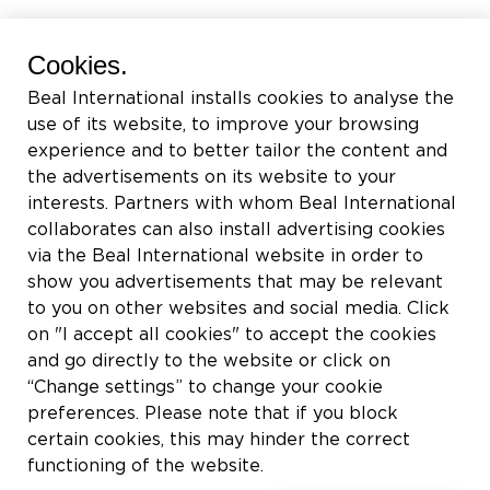
BEAL International s.a./n.v.
Cookies.
Rue du Tronquoy, 8
Beal International installs cookies to analyse the
5380 Fernelmont
use of its website, to improve your browsing
Belgique
experience and to better tailor the content and
the advertisements on its website to your
TVA:
BE0414.592.153
interests. Partners with whom Beal International
collaborates can also install advertising cookies
+32 81 83 57 57
via the Beal International website in order to
info@beal.be
show you advertisements that may be relevant
to you on other websites and social media. Click
on "I accept all cookies" to accept the cookies
and go directly to the website or click on
“Change settings” to change your cookie
Suivez-nous
preferences. Please note that if you block
certain cookies, this may hinder the correct
functioning of the website.