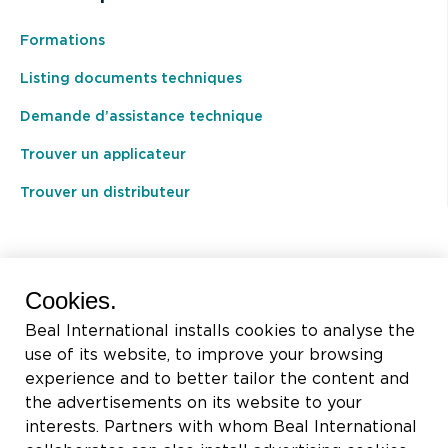
Formations
Listing documents techniques
Demande d’assistance technique
Trouver un applicateur
Trouver un distributeur
BEAL International s.a./n.v.
Cookies.
Rue du Tronquoy, 8
Beal International installs cookies to analyse the
5380 Fernelmont
use of its website, to improve your browsing
Belgique
experience and to better tailor the content and
the advertisements on its website to your
TVA:
BE0414.592.153
interests. Partners with whom Beal International