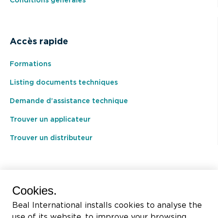
Conditions générales
Accès rapide
Formations
Listing documents techniques
Demande d’assistance technique
Trouver un applicateur
Trouver un distributeur
BEAL International s.a./n.v.
Cookies.
Rue du Tronquoy, 8
Beal International installs cookies to analyse the
5380 Fernelmont
use of its website, to improve your browsing