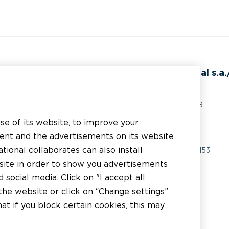
de
BEAL International s.a./
Rue du Tronquoy, 8
5380 Fernelmont
use of its website, to improve your
ents techniques
Belgique
tent and the advertisements on its website
istance technique
tional collaborates can also install
TVA:
BE0414.592.153
bsite in order to show you advertisements
licateur
+32 81 83 57 57
social media. Click on "I accept all
tributeur
the website or click on “Change settings”
info@beal.be
t if you block certain cookies, this may