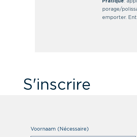
Pratique
: app
porage/polissa
emporter. Entr
S'inscrire
Voornaam
(Nécessaire)