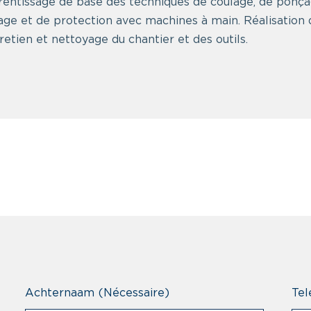
rentissage de base des techniques de coulage, de ponç
ge et de protection avec machines à main. Réalisation d
etien et nettoyage du chantier et des outils.
Achternaam
(Nécessaire)
Tel