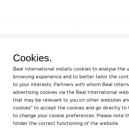
Autres sites
Accès rapi
Cookies.
FAQ
Formations
Beal International installs cookies to analyse the 
Jobs
Listing docum
browsing experience and to better tailor the con
Contact
Demande d’ass
to your interests. Partners with whom Beal Interna
advertising cookies via the Beal International we
Politique de confidentialité
Trouver un app
that may be relevant to you on other websites and 
Conditions d’utilisation du site
Trouver un dis
cookies" to accept the cookies and go directly to 
Charte Cookies
to change your cookie preferences. Please note tha
hinder the correct functioning of the website.
Conditions générales