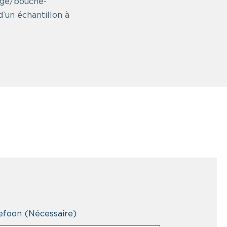
age/bouche-
’un échantillon à
efoon
(Nécessaire)