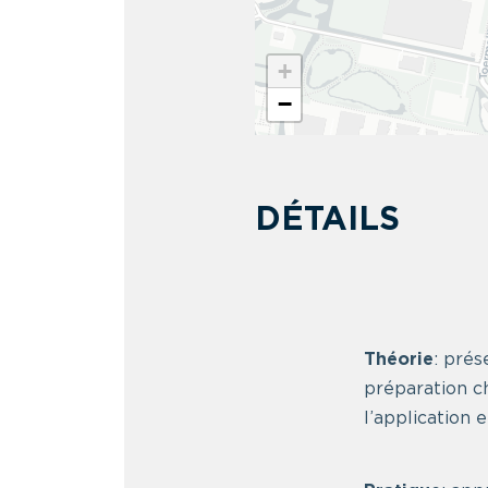
+
−
DÉTAILS
Théorie
: pré
préparation c
l’application 