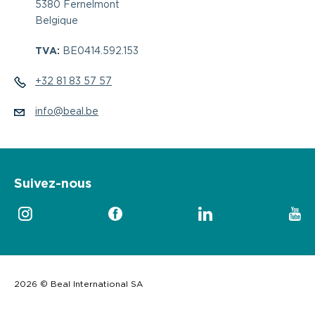
5380 Fernelmont
Belgique
TVA:
BE0414.592.153
+32 81 83 57 57
info@beal.be
Suivez-nous
2026 © Beal International SA