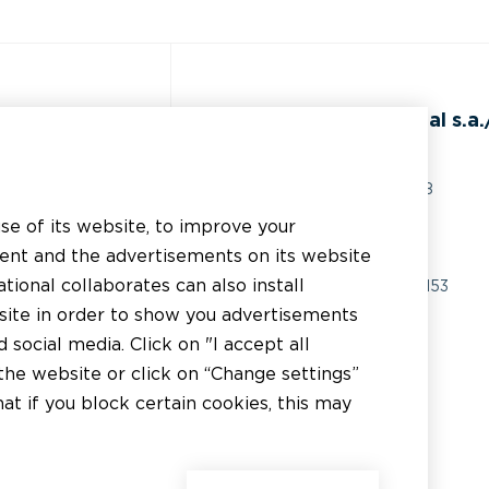
de
BEAL International s.a./
Rue du Tronquoy, 8
5380 Fernelmont
use of its website, to improve your
ents techniques
Belgique
tent and the advertisements on its website
istance technique
tional collaborates can also install
TVA:
BE0414.592.153
bsite in order to show you advertisements
licateur
+32 81 83 57 57
social media. Click on "I accept all
tributeur
the website or click on “Change settings”
info@beal.be
t if you block certain cookies, this may