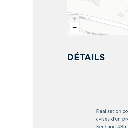
+
−
DÉTAILS
Réalisation co
avisés d’un p
Séchage 48h p