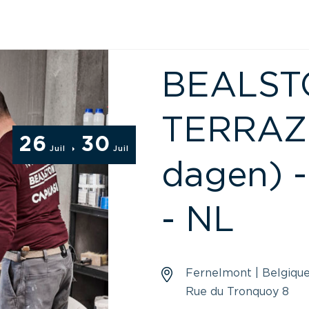
BEALST
TERRAZZ
26
30
Juil
Juil
dagen) -
- NL
Fernelmont | Belgiqu
Rue du Tronquoy 8