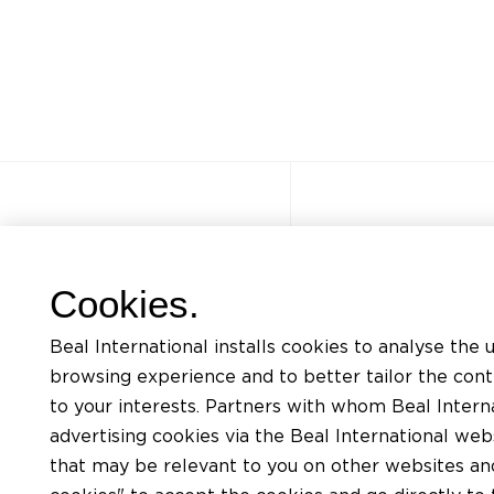
Autres sites
Accès rapi
Cookies.
FAQ
Formations
Beal International installs cookies to analyse the 
Jobs
Listing docum
browsing experience and to better tailor the con
Contact
Demande d’ass
to your interests. Partners with whom Beal Interna
advertising cookies via the Beal International we
Politique de confidentialité
Trouver un app
that may be relevant to you on other websites and 
Conditions d’utilisation du site
Trouver un dis