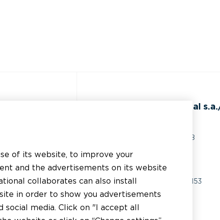
de
BEAL International s.a./
Rue du Tronquoy, 8
5380 Fernelmont
use of its website, to improve your
ents techniques
Belgique
tent and the advertisements on its website
istance technique
tional collaborates can also install
TVA:
BE0414.592.153
bsite in order to show you advertisements
licateur
+32 81 83 57 57
social media. Click on "I accept all
tributeur