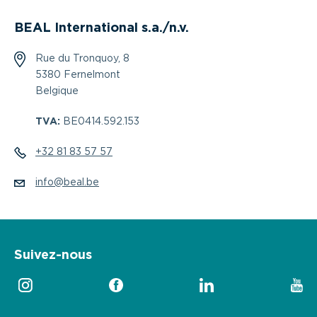
BEAL International s.a./n.v.
Rue du Tronquoy, 8
5380 Fernelmont
Belgique
TVA:
BE0414.592.153
+32 81 83 57 57
info@beal.be
Suivez-nous