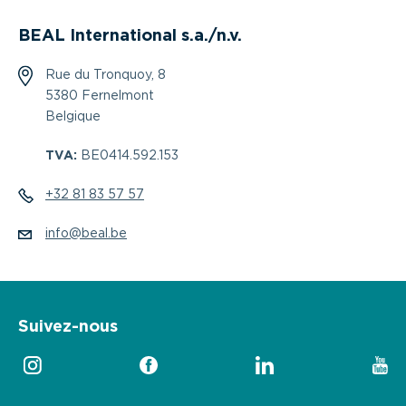
BEAL International s.a./n.v.
Rue du Tronquoy, 8
5380 Fernelmont
Belgique
TVA:
BE0414.592.153
+32 81 83 57 57
info@beal.be
Suivez-nous