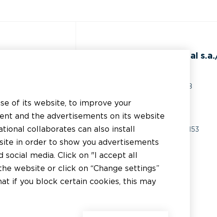
de
BEAL International s.a./
Rue du Tronquoy, 8
5380 Fernelmont
use of its website, to improve your
ents techniques
Belgique
tent and the advertisements on its website
istance technique
tional collaborates can also install
TVA:
BE0414.592.153
bsite in order to show you advertisements
licateur
+32 81 83 57 57
social media. Click on "I accept all
tributeur
the website or click on “Change settings”
info@beal.be
t if you block certain cookies, this may