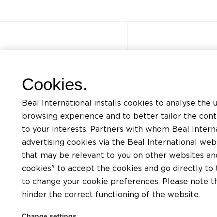
Autres sites
Accès rapi
Cookies.
FAQ
Formations
Beal International installs cookies to analyse the 
Jobs
Listing docum
browsing experience and to better tailor the con
Contact
Demande d’ass
to your interests. Partners with whom Beal Interna
advertising cookies via the Beal International we
Politique de confidentialité
Trouver un app
that may be relevant to you on other websites and 
Conditions d’utilisation du site
Trouver un dis
cookies" to accept the cookies and go directly to 
Charte Cookies
to change your cookie preferences. Please note tha
hinder the correct functioning of the website.
Conditions générales
Change settings