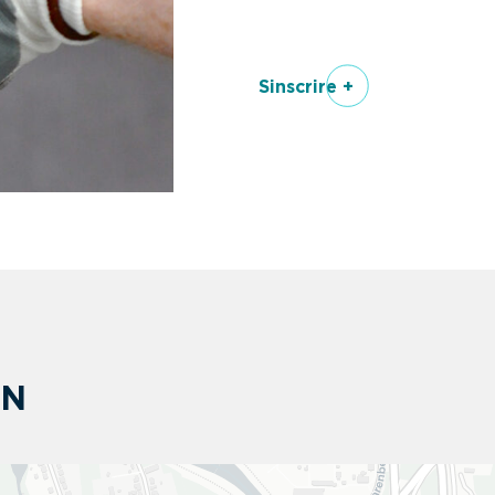
Sinscrire +
ON