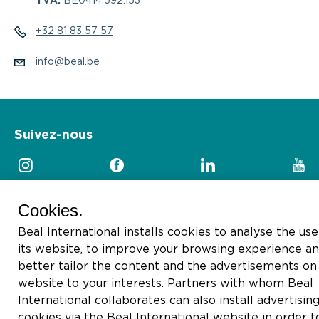
TVA:
BE0414.592.153
+32 81 83 57 57
info@beal.be
Suivez-nous
Cookies.
Beal International installs cookies to analyse the use
2026 © Beal International SA
its website, to improve your browsing experience an
better tailor the content and the advertisements on 
website to your interests. Partners with whom Beal
International collaborates can also install advertisin
cookies via the Beal International website in order t