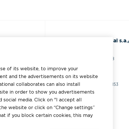
de
BEAL International s.a./
Rue du Tronquoy, 8
5380 Fernelmont
use of its website, to improve your
ents techniques
Belgique
tent and the advertisements on its website
istance technique
tional collaborates can also install
TVA:
BE0414.592.153
bsite in order to show you advertisements
licateur
+32 81 83 57 57
social media. Click on "I accept all
tributeur
the website or click on “Change settings”
info@beal.be
t if you block certain cookies, this may