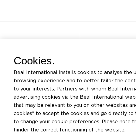
Autres sites
Accès rapi
Cookies.
FAQ
Formations
Beal International installs cookies to analyse the 
Jobs
Listing docum
browsing experience and to better tailor the con
Contact
Demande d’ass
to your interests. Partners with whom Beal Interna
advertising cookies via the Beal International we
Politique de confidentialité
Trouver un app
that may be relevant to you on other websites and 
Conditions d’utilisation du site
Trouver un dis
cookies" to accept the cookies and go directly to 
Charte Cookies
to change your cookie preferences. Please note tha
hinder the correct functioning of the website.
Conditions générales