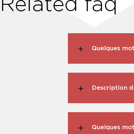
Related faq
Quelques mot
Description d
Quelques mots