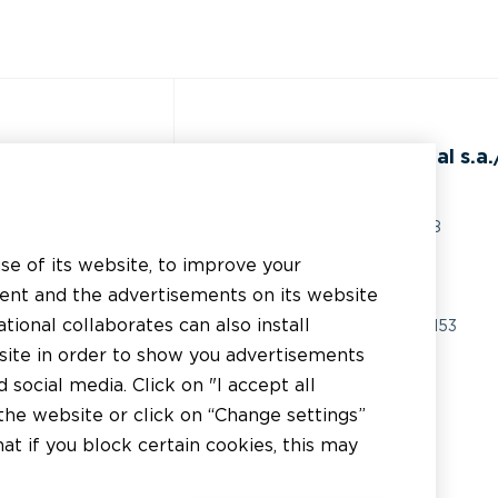
de
BEAL International s.a./
Rue du Tronquoy, 8
5380 Fernelmont
use of its website, to improve your
ents techniques
Belgique
tent and the advertisements on its website
istance technique
tional collaborates can also install
TVA:
BE0414.592.153
bsite in order to show you advertisements
licateur
+32 81 83 57 57
social media. Click on "I accept all
tributeur
the website or click on “Change settings”
info@beal.be
t if you block certain cookies, this may