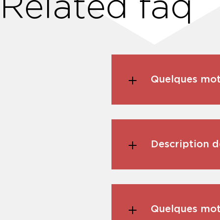
Related faq
Quelques mot
Description d
Quelques mots