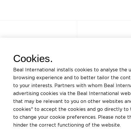
Autres sites
Accès rapi
Cookies.
FAQ
Formations
Beal International installs cookies to analyse the 
Jobs
Listing docum
browsing experience and to better tailor the con
Contact
Demande d’ass
to your interests. Partners with whom Beal Interna
advertising cookies via the Beal International we
Politique de confidentialité
Trouver un app
that may be relevant to you on other websites and 
Conditions d’utilisation du site
Trouver un dis
cookies" to accept the cookies and go directly to 
Charte Cookies
to change your cookie preferences. Please note tha
hinder the correct functioning of the website.
Conditions générales