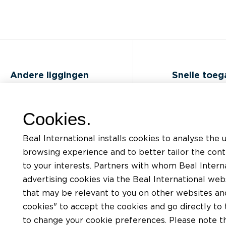
Andere liggingen
Snelle toe
FAQ
Opleidingen
Cookies.
Jobs
Documentatiel
Beal International installs cookies to analyse the 
Contact
Aanvraag voor
browsing experience and to better tailor the con
ondersteunin
to your interests. Partners with whom Beal Interna
Privacybeleid
advertising cookies via the Beal International we
Een plaatser v
Gebruiksvoorwaarden van BEAL
that may be relevant to you on other websites and 
website
Een verdeler v
cookies" to accept the cookies and go directly to 
Cookies charter
to change your cookie preferences. Please note tha