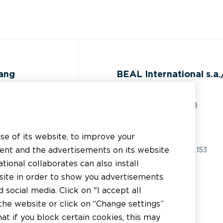
gang
BEAL International s.a./
Rue du Tronquoy, 8
5380 Fernelmont
ijst
Belgique
use of its website, to improve your
 technische
tent and the advertisements on its website
BTW:
BE0414.592.153
g
tional collaborates can also install
+32 81 83 57 57
bsite in order to show you advertisements
inden
social media. Click on "I accept all
info@beal.be
inden
the website or click on “Change settings”
t if you block certain cookies, this may