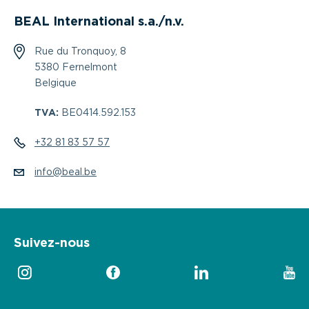
BEAL International s.a./n.v.
Rue du Tronquoy, 8
5380 Fernelmont
Belgique
TVA:
BE0414.592.153
+32 81 83 57 57
info@beal.be
Suivez-nous