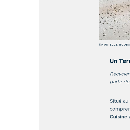
©MURIELLE ROOB
Un Ter
Recycler
partir d
Situé au
comprend
Cuisine 