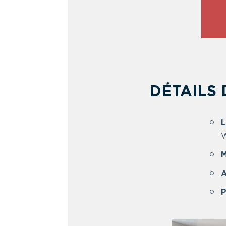
DÉTAILS
L
W
M
A
P