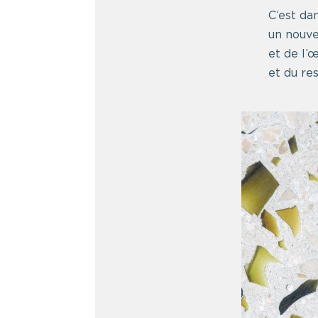
C’est da
un nouve
et de l’
et du res