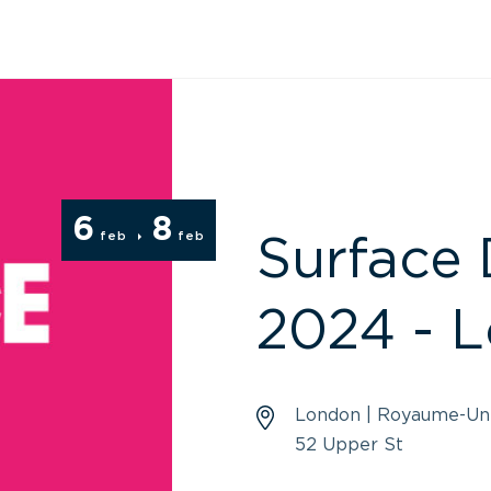
6
8
feb
feb
Surface
2024 - 
London | Royaume-Un
52 Upper St