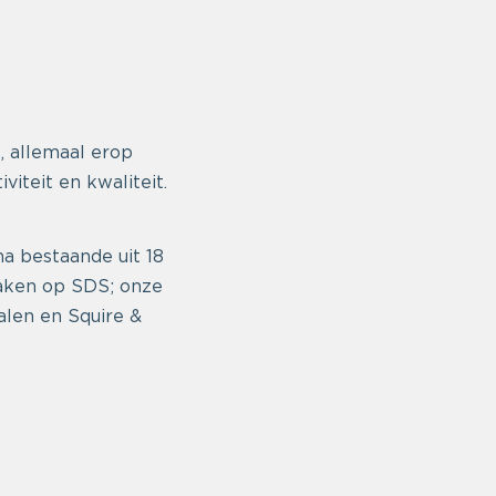
, allemaal erop
iteit en kwaliteit.
a bestaande uit 18
aken op SDS; onze
alen en Squire &