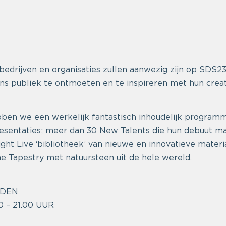
bedrijven en organisaties zullen aanwezig zijn op SDS23
s publiek te ontmoeten en te inspireren met hun creativ
ben we een werkelijk fantastisch inhoudelijk programm
esentaties; meer dan 30 New Talents die hun debuut m
ght Live ‘bibliotheek’ van nieuwe en innovatieve materi
ne Tapestry met natuursteen uit de hele wereld.
JDEN
0 – 21.00 UUR