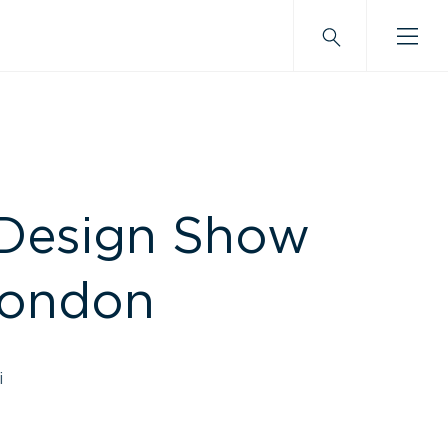
 Design Show
London
i