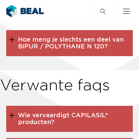
Hoe meng je slechts een deel van
BIPUR / POLYTHANE N 120?
Verwante faqs
Wie vervaardigt CAPILASIL®
producten?