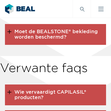
Moet de BEALSTONE® bekleding
worden beschermd?
Verwante faqs
Wie vervaardigt CAPILASIL®
producten?